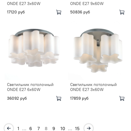
ONDE E27 3х60W
ONDE E27 9х60W
17120 руб
50836 руб
Светильник потолочный
Светильник потолочный
ONDE E27 6х60W
ONDE E27 3х60W
36092 руб
17859 руб
1
…
6
7
8
9
10
…
15