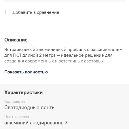
Добавить в сравнение
Описание
Встраиваемый алюминиевый профиль с рассеивателем
для ГКЛ длиной 2 метра — идеальное решение для
создания современных и эстетичных световых
решений. Профиль обеспечивает равномерное
Показать полностью
распределение света и обладает высокой прочностью и
долговечностью. Благодаря своей конструкции,
профиль легко встраивается в гипсокартонные
конструкции. Артикул: ST017.129.07.
Характеристики
Коллекция
Светодиодные ленты
Цвет каркаса
алюминий анодированный