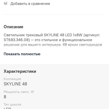
Добавить в сравнение
Описание
Светильник трековый SKYLINE 48 LED 1х8W (артикул:
ST683.346.08) — это стильное и функциональное
решение для вашего интерьера. 48 ярких светодиодов
обеспечивают равномерное и качественное освещение.
Показать полностью
Компактный и современный дизайн позволяет легко
вписать светильник в любой интерьер. Светильник
идеально подходит для акцентного освещения
помещений.
Характеристики
Коллекция
SKYLINE 48
Мощность ламп, W
8
Тип цоколя