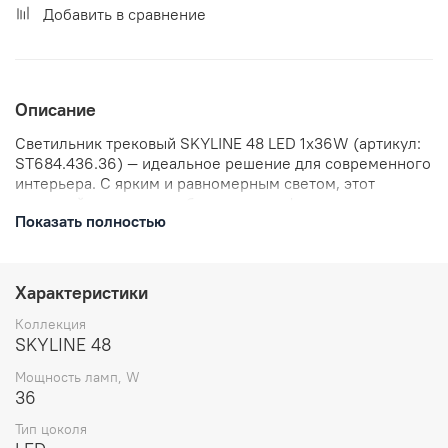
Добавить в сравнение
Описание
Светильник трековый SKYLINE 48 LED 1х36W (артикул:
ST684.436.36) — идеальное решение для современного
интерьера. С ярким и равномерным светом, этот
трековый светильник обеспечит комфортное
Показать полностью
освещение в вашем пространстве. 48 светодиодов
обеспечивают стабильную работу и долгий срок
службы. Мощность 36 Вт позволяет освещать большие
площади. Подчеркните стиль вашего интерьера с
Характеристики
SKYLINE!
Коллекция
SKYLINE 48
Мощность ламп, W
36
Тип цоколя