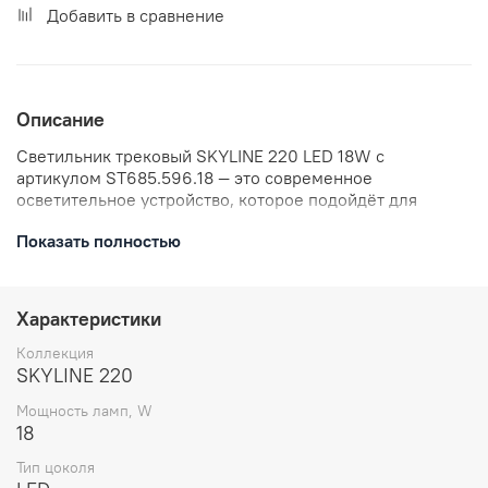
Добавить в сравнение
Описание
Светильник трековый SKYLINE 220 LED 18W с
артикулом ST685.596.18 — это современное
осветительное устройство, которое подойдёт для
создания акцентного освещения в интерьере.
Показать полностью
Благодаря регулируемой цветовой температуре от
2700 K до 6000 K, светильник позволяет создавать
различные атмосферы — от тёплой и уютной до
холодной и строгой. Мощность 18 Вт обеспечивает
Характеристики
эффективное и экономичное освещение.
Коллекция
SKYLINE 220
Мощность ламп, W
18
Тип цоколя