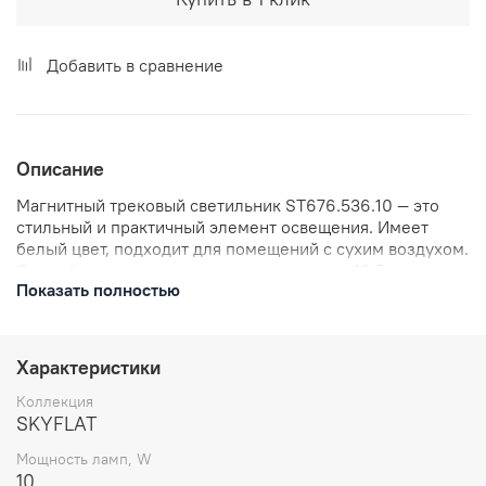
Добавить в сравнение
Описание
Магнитный трековый светильник ST676.536.10 — это
стильный и практичный элемент освещения. Имеет
белый цвет, подходит для помещений с сухим воздухом.
Оснащён одним светодиодом мощностью 10 Вт с
Показать полностью
цветовой температурой 3000K, что создаёт тёплый,
уютный свет. Световой поток — 530 лм, индекс
цветопередачи Ra>90 гарантирует естественность
освещения. Степень защиты IP20 подходит для
Характеристики
использования в закрытых помещениях. Работает от
напряжения 48V. Размеры светильника: длина — 230
Коллекция
мм, ширина — 26 мм, высота — 80 мм.
SKYFLAT
Мощность ламп, W
10