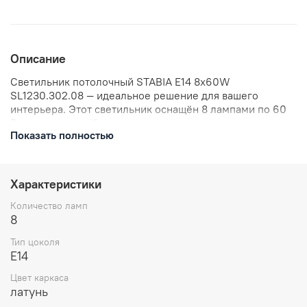
Описание
Светильник потолочный STABIA E14 8х60W
SL1230.302.08 — идеальное решение для вашего
интерьера. Этот светильник оснащён 8 лампами по 60
Вт каждая, что обеспечивает яркое и равномерное
Показать полностью
освещение. Благодаря своей конструкции, он станет
прекрасным дополнением к любому современному
дизайну. Простой монтаж и надёжная конструкция
делают этот потолочный светильник удобным в
Характеристики
использовании. Артикул: SL1230.302.08.
Количество ламп
8
Тип цоколя
E14
Цвет каркаса
латунь