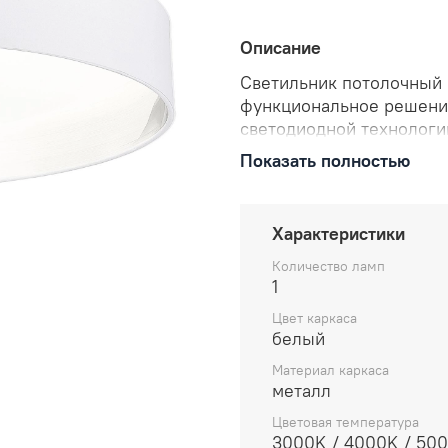
Описание
Светильник потолочный 
функциональное решение
светодиодной технологи
равномерное освещение.
Показать полностью
температуры: 3000K, 40
атмосферу или обеспечи
ваших предпочтений. Мощ
Характеристики
экономичным в использо
Количество ламп
1
Цвет каркаса
белый
Материал каркаса
металл
Цветовая температура
3000K / 4000K / 50