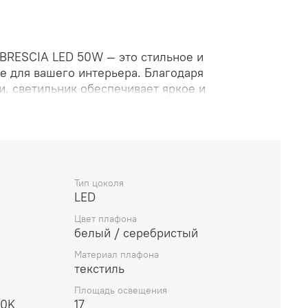
BRESCIA LED 50W — это стильное и
 для вашего интерьера. Благодаря
и, светильник обеспечивает яркое и
 Светильник имеет три варианта цветовой
00K и 5000K, что позволяет создать уютную
ть более холодное освещение в зависимости от
ность светильника — 50 Вт, что делает его
вании. Артикул: SLE300552-01.
Тип цоколя
LED
Цвет плафона
белый / серебристый
Материал плафона
текстиль
Площадь освещения
00K
17