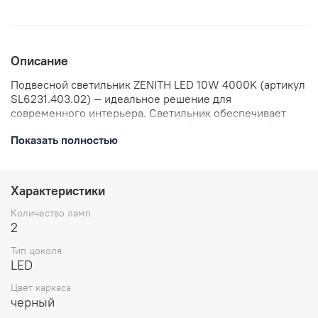
Описание
Подвесной светильник ZENITH LED 10W 4000K (артикул
SL6231.403.02) — идеальное решение для
современного интерьера. Светильник обеспечивает
яркое и равномерное освещение благодаря своей
Показать полностью
конструкции. Мощность 10 Вт делает его
энергоэффективным, а нейтральный белый свет с
температурой 4000K создаёт комфортную атмосферу.
Светильник подвесной ZENITH LED станет прекрасным
Характеристики
дополнением к вашему интерьеру и обеспечит
качественное освещение в любом помещении.
Количество ламп
2
Тип цоколя
LED
Цвет каркаса
черный