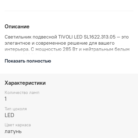
Описание
Светильник подвесной TIVOLI LED SL1622.313.05 — это
элегантное и современное решение для вашего
интерьера. С мощностью 285 Вт и нейтральным белым
светом 4000K, он обеспечивает яркое и комфортное
Показать полностью
освещение. Идеально подойдёт для просторных
помещений, создавая уютную атмосферу. Светильник
станет стильным акцентом в вашем доме или офисе.
Характеристики
Количество ламп
1
Тип цоколя
LED
Цвет каркаса
латунь