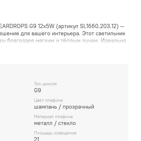
EARDROPS G9 12х5W (артикул SL1660.203.12) —
решение для вашего интерьера. Этот светильник
ру благодаря мягким и тёплым лучам. Идеально
спальни или столовой. Светильник использует
бщей мощностью 60 Вт. Продуманный дизайн и
нения делают его прекрасным дополнением к
нтерьеру.
Тип цоколя
G9
Цвет плафона
шампань / прозрачный
Материал плафона
металл / стекло
Площадь освещения
21