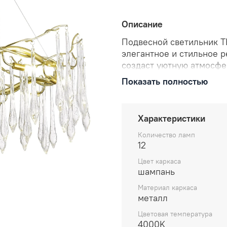
Описание
Подвесной светильник T
элегантное и стильное 
создаст уютную атмосфе
подходит для гостиной, 
Показать полностью
лампы с цоколем G9 и о
высокое качество испол
любому современному и
Характеристики
Количество ламп
12
Цвет каркаса
шампань
Материал каркаса
металл
Цветовая температура
4000K