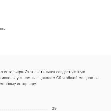
влял
о интерьера. Этот светильник создаст уютную
ик использует лампы с цоколем G9 и общей мощностью
менному интерьеру.
G9