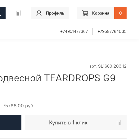
Профиль
Корзина
0
+74951477367
+79587764035
арт.
SL1660.203.12
подвесной TEARDROPS G9
75768.00 руб
Купить в 1 клик