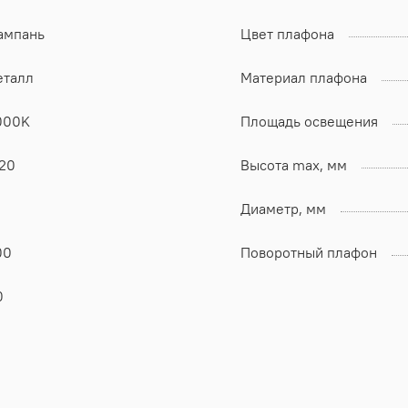
ампань
Цвет плафона
еталл
Материал плафона
000K
Площадь освещения
P20
Высота max, мм
Диаметр, мм
00
Поворотный плафон
0