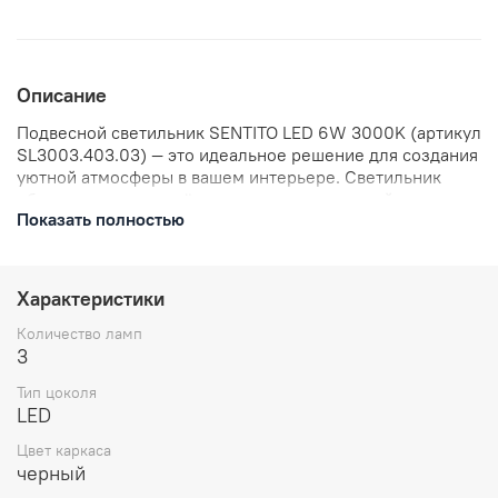
Описание
Подвесной светильник SENTITO LED 6W 3000K (артикул
SL3003.403.03) — это идеальное решение для создания
уютной атмосферы в вашем интерьере. Светильник
обладает мягким и тёплым светом с цветовой
Показать полностью
температурой 3000K, который создаёт комфортное
освещение и способствует расслаблению. Мощность
светильника составляет 6 Вт, что обеспечивает
экономичное потребление энергии. Этот стильный и
Характеристики
функциональный светильник станет прекрасным
дополнением к вашему дому.
Количество ламп
3
Тип цоколя
LED
Цвет каркаса
черный