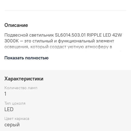
Описание
Подвесной светильник SL6014.503.01 RIPPLE LED 42W
3000K — это стильный и функциональный элемент
освещения, который создаст уютную атмосферу в
вашем интерьере. Светильник оснащён светодиодной
Показать полностью
лампой мощностью 42 Вт и имеет тёплый белый свет с
цветовой температурой 3000K. Благодаря
оригинальному дизайну, светильник RIPPLE станет не
только источником света, но и ярким акцентом в вашем
Характеристики
доме. Светильник SL6014.503.01 легко монтируется и
не требует специального обслуживания.
Количество ламп
1
Тип цоколя
LED
Цвет каркаса
серый