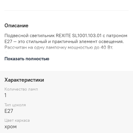
Описание
Подвесной светильник REXITE SL1001.103.01 с патроном
E27 — это стильный и практичный элемент освещения.
Рассчитан на одну лампочку мощностью до 40 Вт.
Светильник станет отличным решением для создания
Показать полностью
уютной атмосферы в вашем доме. Артикул:
SL1001.103.01.
Характеристики
Количество ламп
1
Тип цоколя
E27
Цвет каркаса
хром