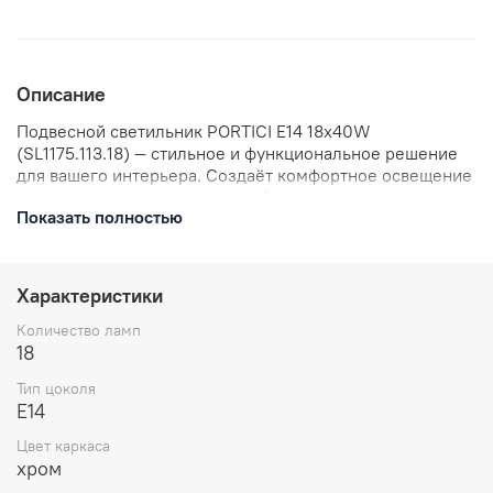
Описание
Подвесной светильник PORTICI E14 18х40W
(SL1175.113.18) — стильное и функциональное решение
для вашего интерьера. Создаёт комфортное освещение
и станет ярким акцентом в любом пространстве.
Показать полностью
Идеально подходит для гостиной, спальни или кухни.
Мощность — 18х40W, тип цоколя — E14.
Характеристики
Количество ламп
18
Тип цоколя
E14
Цвет каркаса
хром