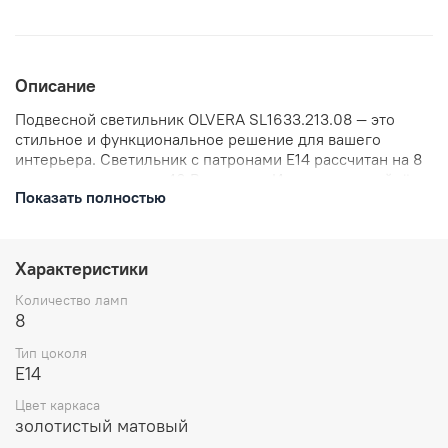
Описание
Подвесной светильник OLVERA SL1633.213.08 — это
стильное и функциональное решение для вашего
интерьера. Светильник с патронами E14 рассчитан на 8
ламп мощностью по 40 Вт каждая. Идеально подойдёт
Показать полностью
для гостиной, спальни или кабинета, добавляя в
помещение атмосферу уюта и тепла. Благодаря
качественному исполнению и надёжным материалам
светильник станет не только источником света, но и
Характеристики
изысканным элементом декора.
Количество ламп
8
Тип цоколя
E14
Цвет каркаса
золотистый матовый