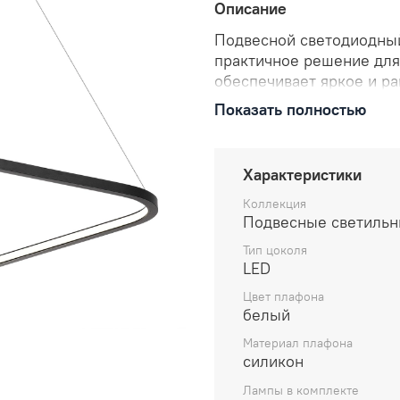
Описание
Подвесной светодиодный
практичное решение для
обеспечивает яркое и р
4000К создаёт нейтраль
Показать полностью
Светильник легко монти
любому дизайну. Идеаль
спальне или офисе. Арти
Характеристики
Коллекция
Подвесные светильн
Тип цоколя
LED
Цвет плафона
белый
Материал плафона
силикон
Лампы в комплекте