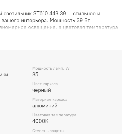
 светильник ST610.443.39 — стильное и
 вашего интерьера. Мощность 39 Вт
авномерное освещение, а цветовая температура
ный белый свет, близкий к дневному.
руется и станет прекрасным дополнением к
но подходит для использования в гостиной,
кул: ST610.443.39.
Мощность ламп, W
ики
35
Цвет каркаса
черный
Материал каркаса
алюминий
Цветовая температура
4000K
Степень защиты