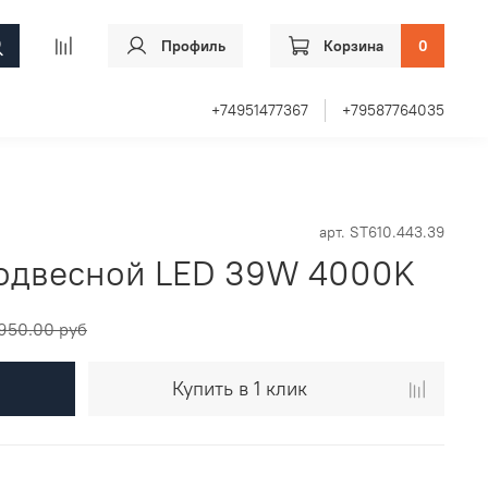
Профиль
Корзина
0
+74951477367
+79587764035
арт.
ST610.443.39
одвесной LED 39W 4000K
950.00 руб
Купить в 1 клик