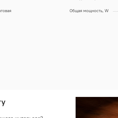
атовая
Общая мощность, W
ту