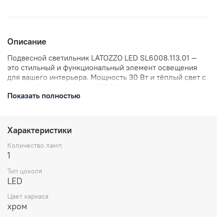
Описание
Подвесной светильник LATOZZO LED SL6008.113.01 —
это стильный и функциональный элемент освещения
для вашего интерьера. Мощность 30 Вт и тёплый свет с
цветовой температурой 3000K создают уютную
Показать полностью
атмосферу. Светильник станет отличным решением для
современного интерьера, добавляя в него
изысканность и элегантность.
Характеристики
Количество ламп
1
Тип цоколя
LED
Цвет каркаса
хром