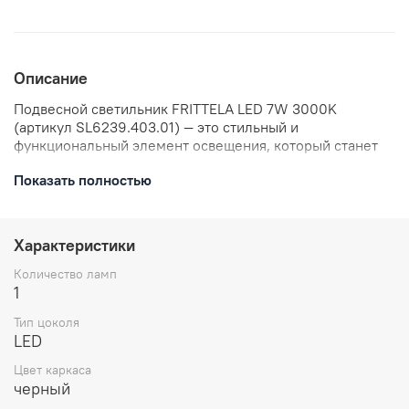
Описание
Подвесной светильник FRITTELA LED 7W 3000K
(артикул SL6239.403.01) — это стильный и
функциональный элемент освещения, который станет
прекрасным дополнением к вашему интерьеру.
Показать полностью
Благодаря компактным размерам и современному
дизайну, светильник гармонично впишется в любое
помещение. Мощность 7 Вт обеспечивает эффективное
и экономичное освещение, а тёплый белый свет с
Характеристики
цветовой температурой 3000K создаёт уютную и
расслабляющую атмосферу.
Количество ламп
1
Тип цоколя
LED
Цвет каркаса
черный