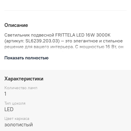
Описание
Светильник подвесной FRITTELA LED 16W 3000K
(артикул: SL6239.203.03) — это элегантное и стильное
решение для вашего интерьера. С мощностью 16 Вт, он
обеспечивает яркое и комфортное освещение, создавая
Показать полностью
уютную атмосферу. Тёплый белый свет с цветовой
температурой 3000K идеально подходит для жилых
помещений. Светильник легко впишется в любой
дизайн, добавив ему изысканности.
Характеристики
Количество ламп
1
Тип цоколя
LED
Цвет каркаса
золотистый