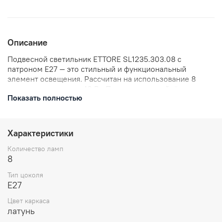
Описание
Подвесной светильник ETTORE SL1235.303.08 с
патроном E27 — это стильный и функциональный
элемент освещения. Рассчитан на использование 8
ламп мощностью по 40 Вт. Прекрасно подойдёт для
Показать полностью
создания уютной атмосферы в вашем доме. Светильник
станет отличным дополнением к любому интерьеру и
обеспечит качественное освещение вашего
пространства.
Характеристики
Количество ламп
8
Тип цоколя
E27
Цвет каркаса
латунь