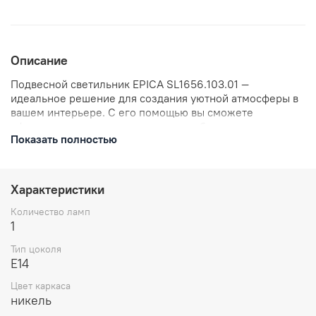
Описание
Подвесной светильник EPICA SL1656.103.01 —
идеальное решение для создания уютной атмосферы в
вашем интерьере. С его помощью вы сможете
оформить гостиную, спальню или кабинет в
Показать полностью
современном стиле. Светильник оснащён одной лампой
с цоколем E14 и мощностью 40 Вт. Подчеркните
индивидуальность вашего пространства с помощью
стильного и функционального подвеса.
Характеристики
Количество ламп
1
Тип цоколя
E14
Цвет каркаса
никель