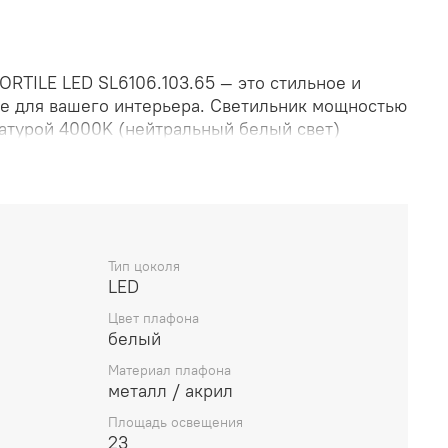
RTILE LED SL6106.103.65 — это стильное и
е для вашего интерьера. Светильник мощностью
ратурой 4000K (нейтральный белый свет)
омерное освещение. Простой и элегантный
йдёт для различных стилей интерьера. Артикул:
Тип цоколя
LED
Цвет плафона
белый
Материал плафона
металл / акрил
Площадь освещения
23