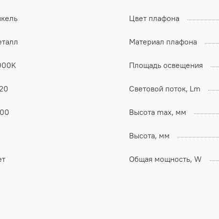
икель
Цвет плафона
еталл
Материал плафона
000K
Площадь освещения
P20
Световой поток, Lm
400
Высота max, мм
Высота, мм
ет
Общая мощность, W