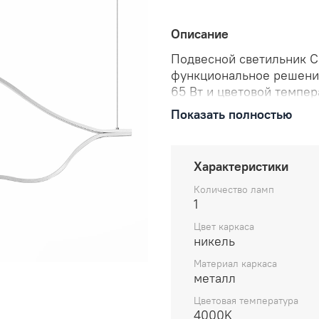
Описание
Подвесной светильник CO
функциональное решени
65 Вт и цветовой темпе
обеспечит яркое и равн
Показать полностью
дизайн светильника подо
SL6106.103.65.
Характеристики
Количество ламп
1
Цвет каркаса
никель
Материал каркаса
металл
Цветовая температура
4000K