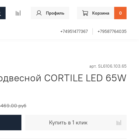
Профиль
Корзина
0
+74951477367
+79587764035
арт.
SL6106.103.65
одвесной CORTILE LED 65W
4469.00 руб
Купить в 1 клик