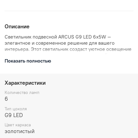
Описание
Светильник подвесной ARCUS G9 LED 6х5W —
элегантное и современное решение для вашего
интерьера. Этот светильник создаст уютное освещение
и станет стильным акцентом в вашем доме. Благодаря
Показать полностью
светодиодным лампам мощностью 6х5W, он
обеспечивает яркое и равномерное освещение.
Светильник легко монтируется и станет прекрасным
дополнением к вашему дизайну. Артикул: SLE1106-203-
Характеристики
06.
Количество ламп
6
Тип цоколя
G9 LED
Цвет каркаса
золотистый