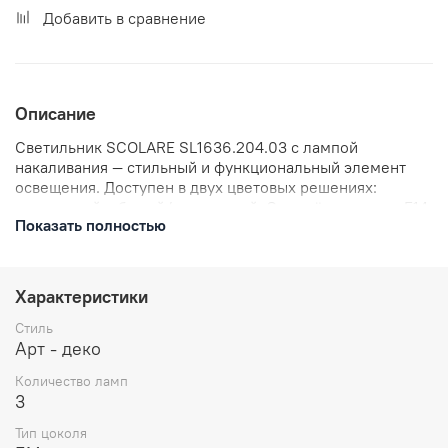
Добавить в сравнение
Описание
Светильник SCOLARE SL1636.204.03 с лампой
накаливания — стильный и функциональный элемент
освещения. Доступен в двух цветовых решениях:
золотистый и белый/золотистый. Оснащён цоколем E14.
Показать полностью
Отличный выбор для создания уютной атмосферы в
вашем интерьере.
Характеристики
Стиль
Арт - деко
Количество ламп
3
Тип цоколя