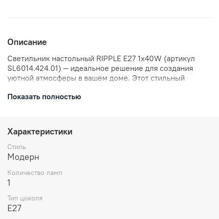
Описание
Светильник настольный RIPPLE E27 1х40W (артикул
SL6014.424.01) — идеальное решение для создания
уютной атмосферы в вашем доме. Этот стильный
светильник подходит для любого интерьера и
Показать полностью
обеспечивает комфортное освещение рабочего места.
Мощность 40 Вт позволяет использовать стандартные
лампы с цоколем E27. Светильник настольный RIPPLE
станет не только функциональным элементом вашего
Характеристики
интерьера, но и его стильным дополнением.
Стиль
Модерн
Количество ламп
1
Тип цоколя
E27