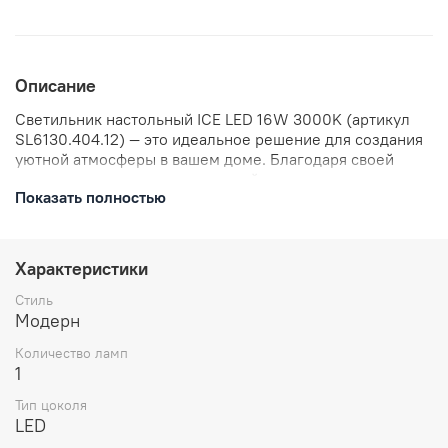
Описание
Светильник настольный ICE LED 16W 3000K (артикул
SL6130.404.12) — это идеальное решение для создания
уютной атмосферы в вашем доме. Благодаря своей
компактности и стильному дизайну, он станет
Показать полностью
прекрасным дополнением к любому интерьеру.
Светильник обеспечивает мягкий и приятный свет с
температурой 3000K, который создаёт комфортную
обстановку для работы или отдыха. Мощность 16 Вт
Характеристики
делает его экономичным в использовании. Отличный
выбор для тех, кто ценит качество и стиль.
Стиль
Модерн
Количество ламп
1
Тип цоколя
LED