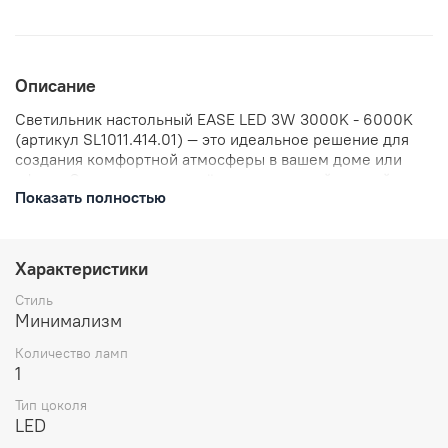
Описание
Светильник настольный EASE LED 3W 3000K - 6000K
(артикул SL1011.414.01) — это идеальное решение для
создания комфортной атмосферы в вашем доме или
офисе. Светильник оснащён светодиодной лампой
Показать полностью
мощностью 3 Вт, которая обеспечивает яркое и
равномерное освещение. Цветовая температура
регулируется в диапазоне от 3000K до 6000K, что
позволяет подобрать оптимальный свет для любых
Характеристики
задач. Благодаря компактному дизайну, светильник
легко впишется в любой интерьер и станет его
Стиль
стильным дополнением.
Минимализм
Количество ламп
1
Тип цоколя
LED