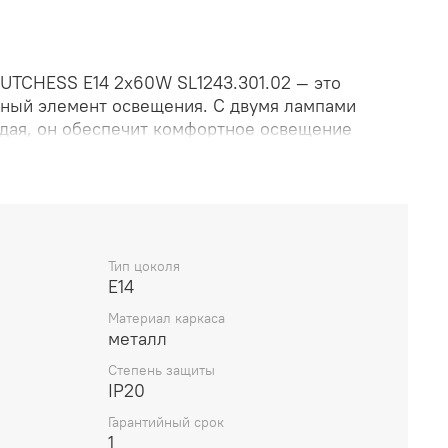
UTCHESS E14 2х60W SL1243.301.02 — это
ный элемент освещения. С двумя лампами
дая, он обеспечит комфортное освещение
дит для использования с лампами типа E14.
дания уютной атмосферы в вашем доме.
Тип цоколя
E14
Материал каркаса
металл
Степень защиты
IP20
Гарантийный срок
1