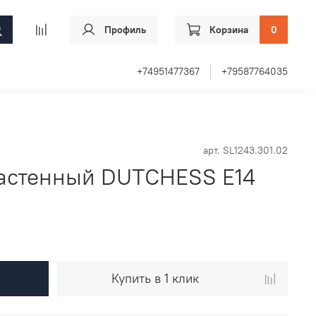
Профиль
Корзина
0
+74951477367
+79587764035
арт.
SL1243.301.02
астенный DUTCHESS E14
Купить в 1 клик