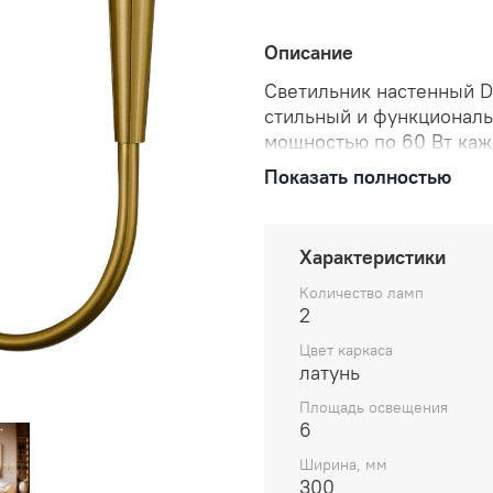
Описание
Светильник настенный D
стильный и функциональ
мощностью по 60 Вт каж
вашего интерьера. Подхо
Показать полностью
Отличный выбор для соз
Характеристики
Количество ламп
2
Цвет каркаса
латунь
Площадь освещения
6
Ширина, мм
300