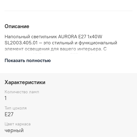
Описание
Напольный светильник AURORA E27 1х40W
SL2003.405.01 — это стильный и функциональный
элемент освещения для вашего интерьера. С
мощностью 40 Вт и цоколем E27, он обеспечивает
Показать полностью
комфортное и яркое освещение. Прекрасно подойдёт
для создания уютной атмосферы в любом помещении.
Практичный и элегантный, этот светильник станет
отличным дополнением к вашему интерьеру.
Характеристики
Количество ламп
1
Тип цоколя
E27
Цвет каркаса
черный