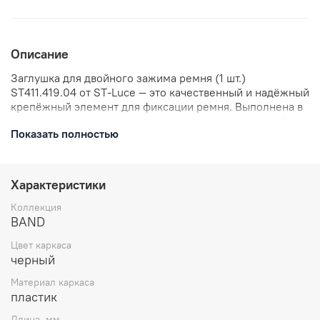
Описание
Заглушка для двойного зажима ремня (1 шт.)
ST411.419.04 от ST-Luce — это качественный и надёжный
крепёжный элемент для фиксации ремня. Выполнена в
чёрном цвете, что позволяет гармонично вписать её в
Показать полностью
интерьер. Идеально подходит для использования в
системах освещения, обеспечивая надёжность и
безопасность конструкции. Артикул: ST411.419.04.
Характеристики
Коллекция
BAND
Цвет каркаса
черный
Материал каркаса
пластик
Длина, мм