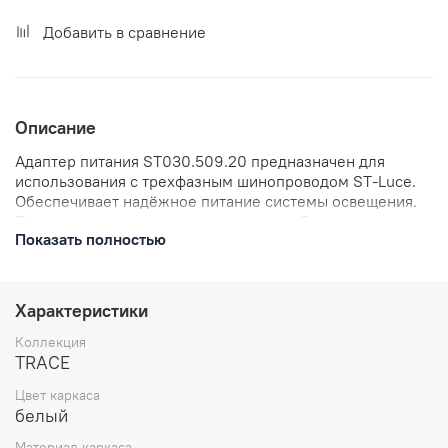
Добавить в сравнение
Описание
Адаптер питания ST030.509.20 предназначен для
использования с трехфазным шинопроводом ST-Luce.
Обеспечивает надёжное питание системы освещения.
Подходит для монтажа в помещениях. Выполнен в
Показать полностью
классическом белом цвете, который гармонично
впишется в любой интерьер.
Характеристики
Коллекция
TRACE
Цвет каркаса
белый
Материал каркаса