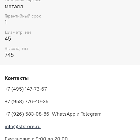
высококачественные материалы обеспечивают долгий
металл
срок службы. Крепление ST-Luce с одиночным
Гарантийный срок
фиксатором станет отличным выбором для вашего дома
1
или офиса. Оно не только обеспечит надёжную
фиксацию светильников, но и украсит ваш интерьер. Не
Диаметр, мм
упустите возможность приобрести качественное и
45
стильное крепление по выгодной цене!
Высота, мм
745
Контакты
+7 (495) 147-73-67
+7 (958) 776-40-35
+7 (926) 583-08-86 WhatsApp и Telegram
info@ststore.ru
Ежедневно с 9:00 до 20:00