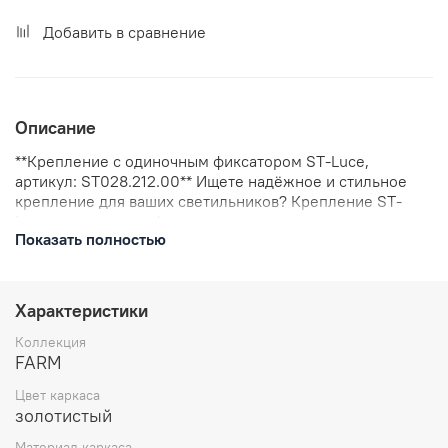
Добавить в сравнение
Описание
**Крепление с одиночным фиксатором ST-Luce,
артикул: ST028.212.00** Ищете надёжное и стильное
крепление для ваших светильников? Крепление ST-
Luce с одиночным фиксатором — это идеальное
Показать полностью
решение для тех, кто ценит качество и элегантность.
**Преимущества:** - **Надёжность:** крепление ST-Luce
отличается высокой прочностью и долговечностью, что
обеспечивает надёжную фиксацию светильников. -
Характеристики
**Стильный дизайн:** золотистая отделка придаёт
креплению изысканный и современный вид, который
Коллекция
гармонично впишется в любой интерьер. - **Простота
FARM
установки:** крепление легко монтируется и не требует
Цвет каркаса
специальных навыков или инструментов.
золотистый
**Характеристики:** - **Артикул:** ST028.212.00. -
**Цвет:** золотистый. - **Материал:**
Материал каркаса