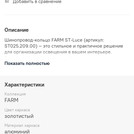
Добавить в сравнение
Описание
Шинопровод-кольцо FARM ST-Luce (артикул:
ST025.209.00) — это стильное и практичное решение
для организации освещения в вашем интерьере.
Золотистый цвет придаст любому помещению
Показать полностью
изысканность и теплоту, гармонично сочетаясь с
различными стилями оформления. Шинопровод FARM
от ST-Luce отличается высоким качеством и
надёжностью. Он легко монтируется и позволяет
Характеристики
создавать разнообразные световые сценарии.
Благодаря своей гибкости, шинопровод можно
Коллекция
адаптировать под любые потребности и особенности
FARM
помещения. Основные характеристики: - артикул:
Цвет каркаса
ST025.209.00; - цвет: золотистый; - материал
золотистый
обеспечивает долгий срок службы и устойчивость к
внешним воздействиям. Шинопровод-кольцо FARM ST-
Материал каркаса
Luce станет не только функциональным элементом
алюминий