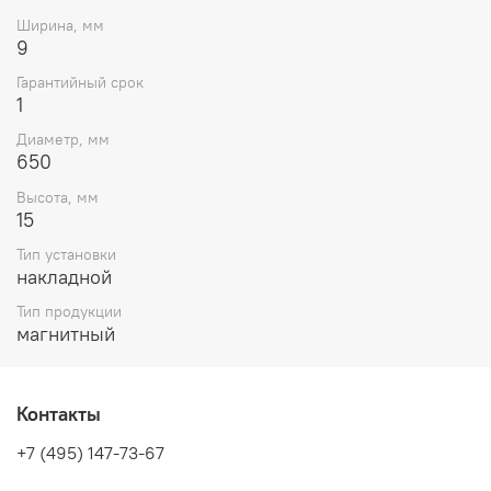
вашей системы освещения, но и стильным акцентом в
Ширина, мм
интерьере. Он идеально подойдёт для создания уютной
9
атмосферы в гостиной, спальне или офисе. Позвольте
себе насладиться комфортом и красотой с продукцией
Гарантийный срок
ST-Luce!
1
Диаметр, мм
650
Высота, мм
15
Тип установки
накладной
Тип продукции
магнитный
Контакты
+7 (495) 147-73-67